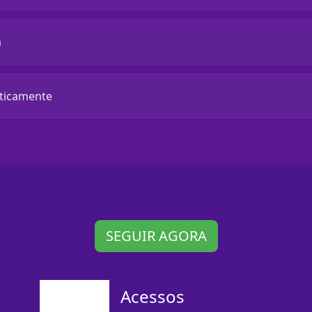
a
aticamente
SEGUIR AGORA
Acessos