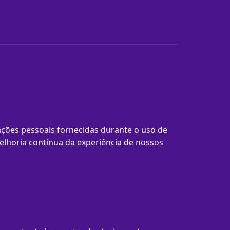
ações pessoais fornecidas durante o uso de
elhoria contínua da experiência de nossos