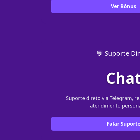
Ver Bônus
💬 Suporte Di
Cha
Suporte direto via Telegram, r
atendimento persona
Falar Suport