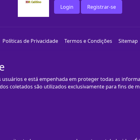
Login
Registrar-se
Políticas de Privacidade
Termos e Condições
Sitemap
de
us usuários e está empenhada em proteger todas as inform
os coletados são utilizados exclusivamente para fins de m