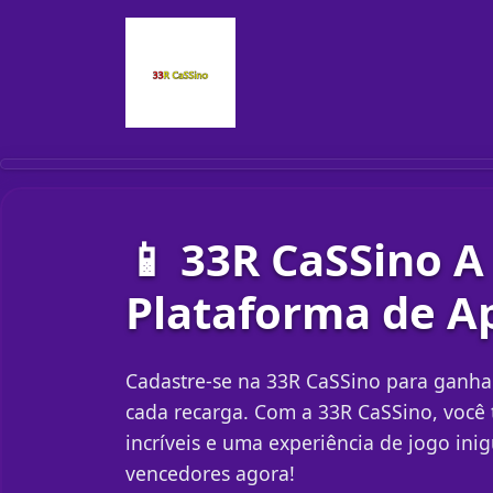
📱 33R CaSSino A
Plataforma de A
Cadastre-se na 33R CaSSino para ganha
cada recarga. Com a 33R CaSSino, você
incríveis e uma experiência de jogo inig
vencedores agora!