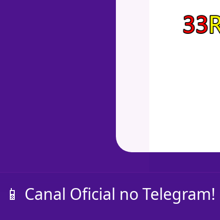
📱 Canal Oficial no Telegram!