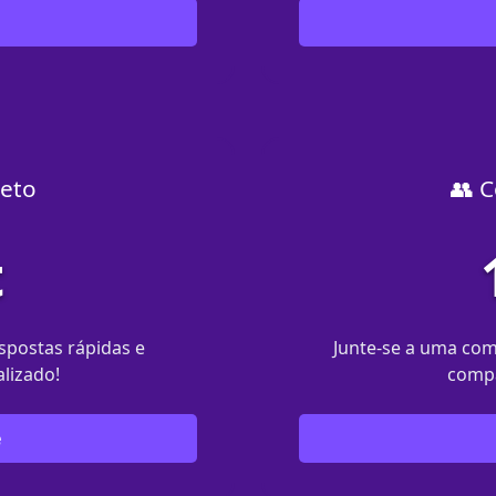
reto
👥 
t
espostas rápidas e
Junte-se a uma com
lizado!
compa
e