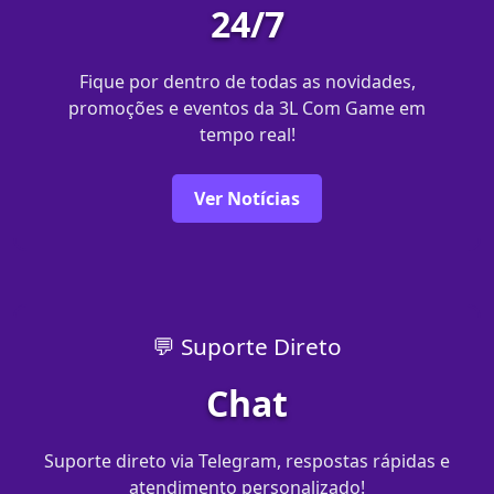
24/7
Fique por dentro de todas as novidades,
promoções e eventos da 3L Com Game em
tempo real!
Ver Notícias
💬 Suporte Direto
Chat
Suporte direto via Telegram, respostas rápidas e
atendimento personalizado!