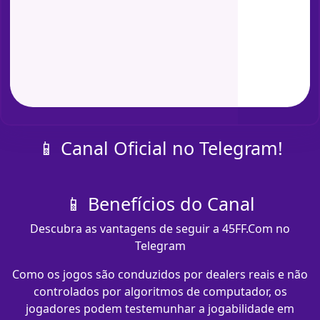
📱 Canal Oficial no Telegram!
📱 Benefícios do Canal
Descubra as vantagens de seguir a 45FF.Com no
Telegram
Como os jogos são conduzidos por dealers reais e não
controlados por algoritmos de computador, os
jogadores podem testemunhar a jogabilidade em