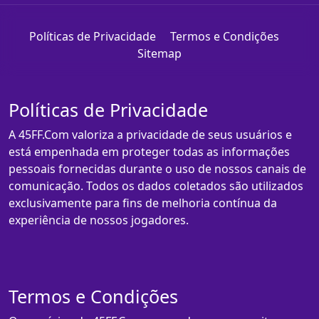
Políticas de Privacidade
Termos e Condições
Sitemap
Políticas de Privacidade
A 45FF.Com valoriza a privacidade de seus usuários e
está empenhada em proteger todas as informações
pessoais fornecidas durante o uso de nossos canais de
comunicação. Todos os dados coletados são utilizados
exclusivamente para fins de melhoria contínua da
experiência de nossos jogadores.
Termos e Condições