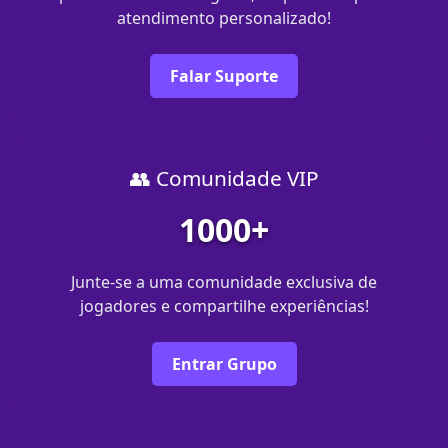
atendimento personalizado!
Falar Suporte
👥 Comunidade VIP
1000+
Junte-se a uma comunidade exclusiva de
jogadores e compartilhe experiências!
Entrar Grupo