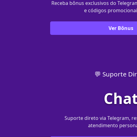
Receba bônus exclusivos do Telegra
e códigos promocionai
Ver Bônus
💬 Suporte Di
Cha
Suporte direto via Telegram, r
atendimento persona