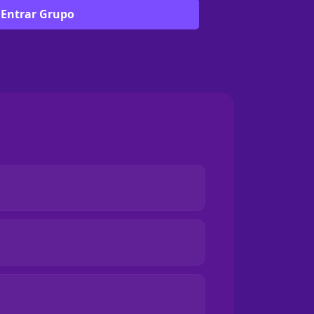
Entrar Grupo