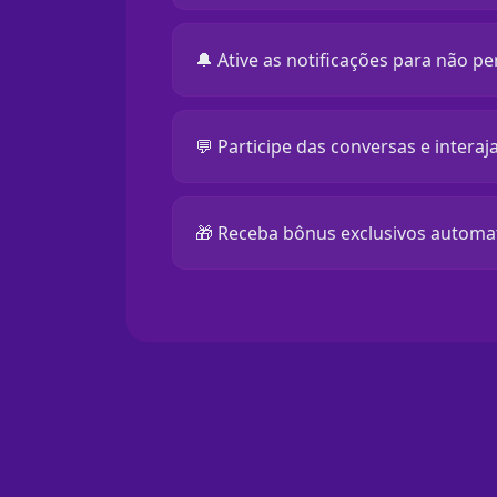
🔔 Ative as notificações para não p
💬 Participe das conversas e interaj
🎁 Receba bônus exclusivos autom