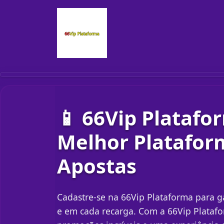
📱 66Vip Platafo
Melhor Platafor
Apostas
Cadastre-se na 66Vip Plataforma para 
e em cada recarga. Com a 66Vip Platafo