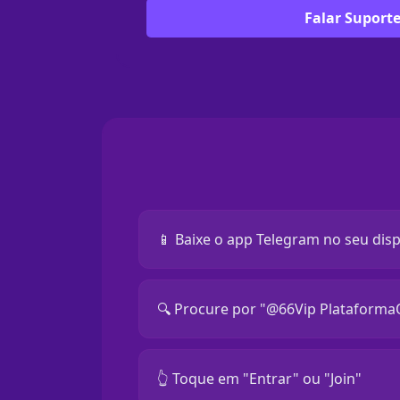
Falar Suport
📱 Baixe o app Telegram no seu disp
🔍 Procure por "@66Vip PlataformaO
👆 Toque em "Entrar" ou "Join"