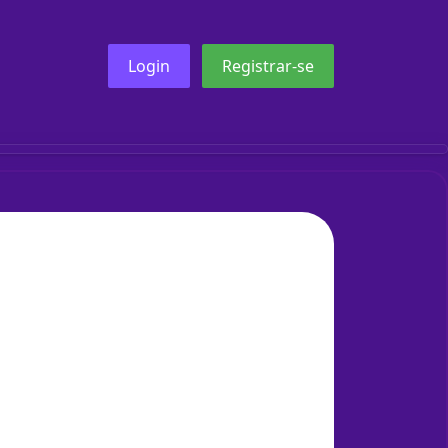
Login
Registrar-se