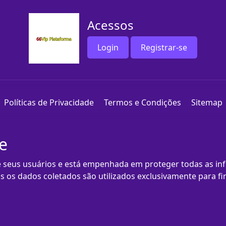
Acessos
Login
Registrar-se
Políticas de Privacidade
Termos e Condições
Sitemap
de
de seus usuários e está empenhada em proteger todas as i
 os dados coletados são utilizados exclusivamente para fi