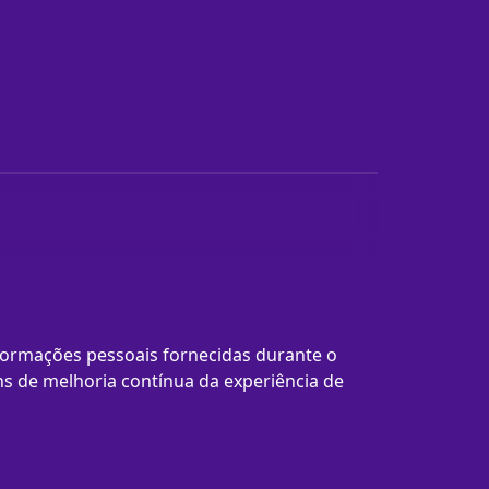
nformações pessoais fornecidas durante o
ns de melhoria contínua da experiência de