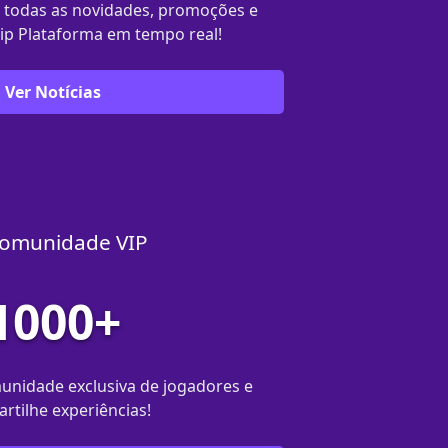
e todas as novidades, promoções e
ip Plataforma em tempo real!
Ver Notícias
Comunidade VIP
1000+
unidade exclusiva de jogadores e
rtilhe experiências!