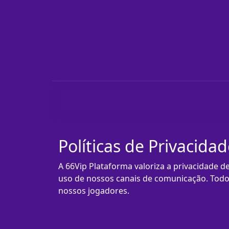
Políticas de Privacida
A 66Vip Plataforma valoriza a privacidade 
uso de nossos canais de comunicação. Todos
nossos jogadores.