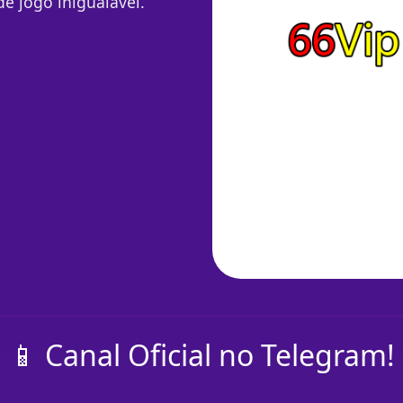
e jogo inigualável.
📱 Canal Oficial no Telegram!