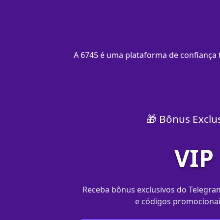
A 6745 é uma plataforma de confiança 
🎁 Bônus Exclu
VIP
Receba bônus exclusivos do Telegra
e códigos promocionai