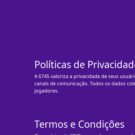
Políticas de Privacida
A 6745 valoriza a privacidade de seus usuá
canais de comunicação. Todos os dados cole
jogadores.
Termos e Condições