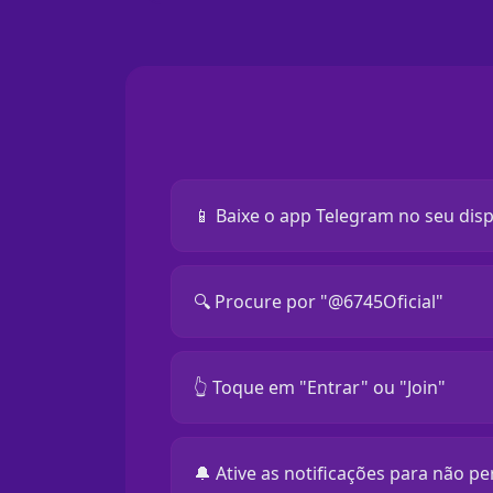
📱 Baixe o app Telegram no seu disp
🔍 Procure por "@6745Oficial"
👆 Toque em "Entrar" ou "Join"
🔔 Ative as notificações para não p