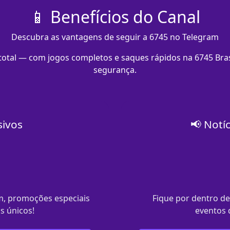
📱 Benefícios do Canal
Descubra as vantagens de seguir a 6745 no Telegram
total — com jogos completos e saques rápidos na 6745 Bra
segurança.
sivos
📢 Notí
m, promoções especiais
Fique por dentro d
s únicos!
eventos 