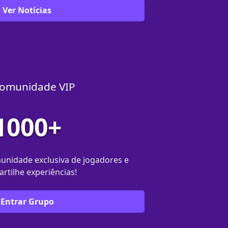
Ver Notícias
Comunidade VIP
1000+
unidade exclusiva de jogadores e
rtilhe experiências!
Entrar Grupo