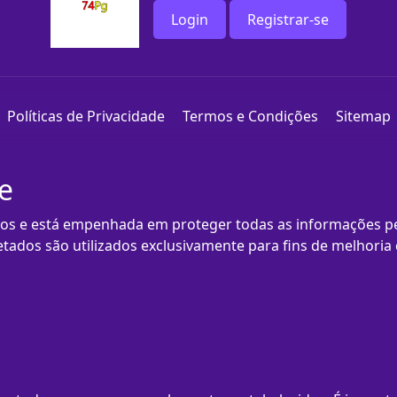
Login
Registrar-se
Políticas de Privacidade
Termos e Condições
Sitemap
de
rios e está empenhada em proteger todas as informações p
tados são utilizados exclusivamente para fins de melhoria