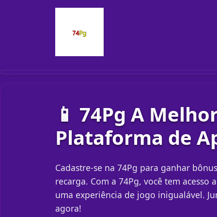
📱 74Pg A Melho
Plataforma de A
Cadastre-se na 74Pg para ganhar bônus
recarga. Com a 74Pg, você tem acesso a
uma experiência de jogo inigualável. J
agora!