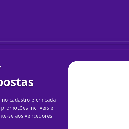
r
postas
 no cadastro e em cada
 promoções incríveis e
unte-se aos vencedores