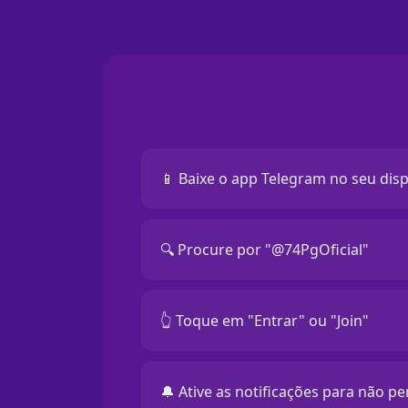
📱 Baixe o app Telegram no seu disp
🔍 Procure por "@74PgOficial"
👆 Toque em "Entrar" ou "Join"
🔔 Ative as notificações para não p