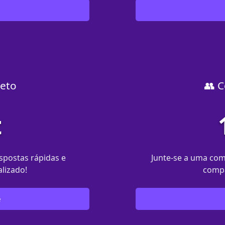
reto
👥 
t
espostas rápidas e
Junte-se a uma com
lizado!
compa
e