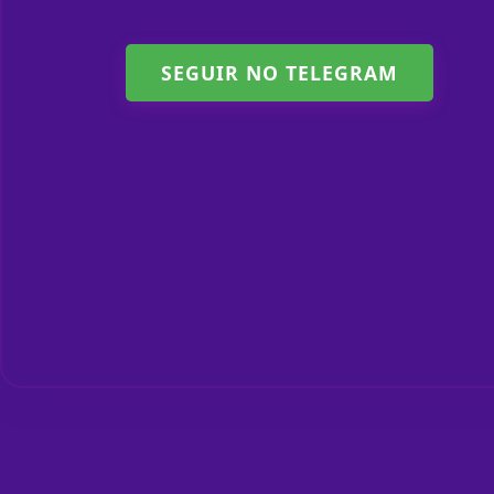
SEGUIR NO TELEGRAM