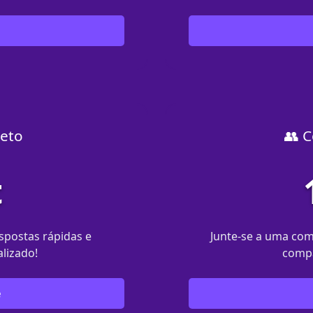
reto
👥 
t
espostas rápidas e
Junte-se a uma com
lizado!
compa
e