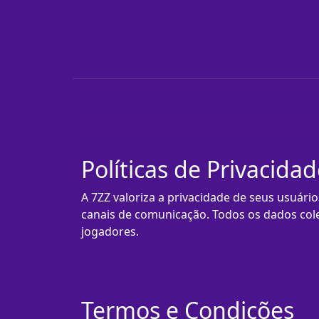
Políticas de Privacida
A 7ZZ valoriza a privacidade de seus usuár
canais de comunicação. Todos os dados cole
jogadores.
Termos e Condições