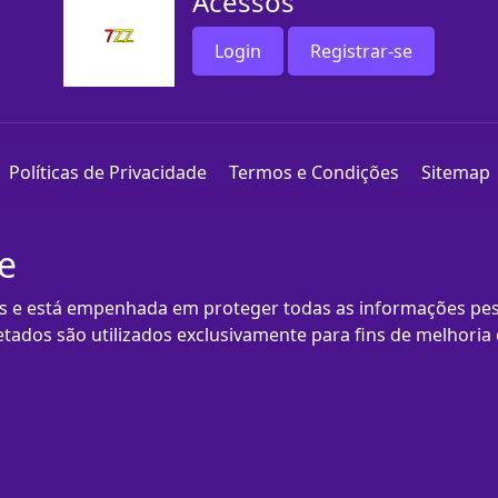
Acessos
Login
Registrar-se
Políticas de Privacidade
Termos e Condições
Sitemap
de
ios e está empenhada em proteger todas as informações pe
tados são utilizados exclusivamente para fins de melhoria