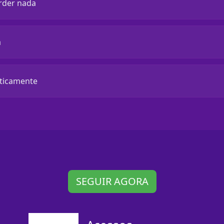
erder nada
a
aticamente
SEGUIR AGORA