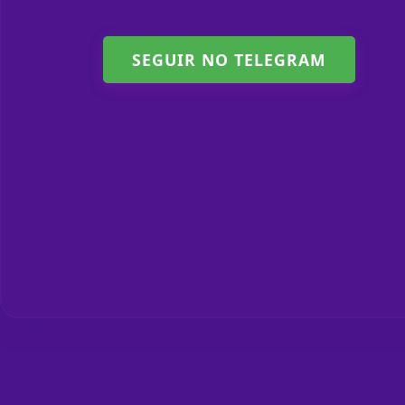
SEGUIR NO TELEGRAM