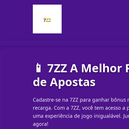
📱 7ZZ A Melhor
de Apostas
Cadastre-se na 7ZZ para ganhar bônus 
recarga. Com a 7ZZ, você tem acesso a 
uma experiência de jogo inigualável. J
agora!