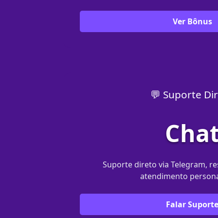
Ver Bônus
💬 Suporte Di
Cha
Suporte direto via Telegram, r
atendimento persona
Falar Suport