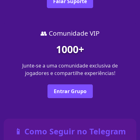
Falar Suporte
👥 Comunidade VIP
1000+
Junte-se a uma comunidade exclusiva de
jogadores e compartilhe experiências!
Entrar Grupo
📱 Como Seguir no Telegram