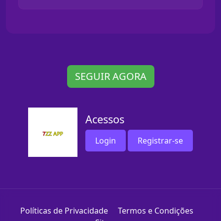
SEGUIR AGORA
Acessos
Login
Registrar-se
Políticas de Privacidade
Termos e Condições