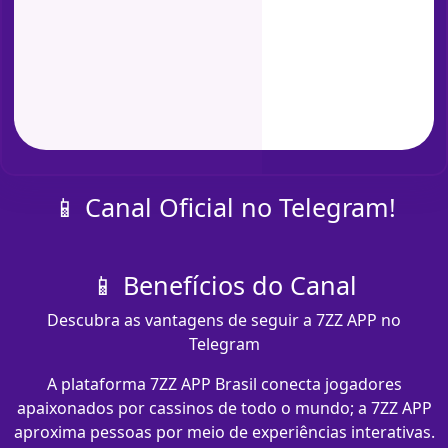
📱 Canal Oficial no Telegram!
📱 Benefícios do Canal
Descubra as vantagens de seguir a 7ZZ APP no
Telegram
A plataforma 7ZZ APP Brasil conecta jogadores
apaixonados por cassinos de todo o mundo; a 7ZZ APP
aproxima pessoas por meio de experiências interativas.