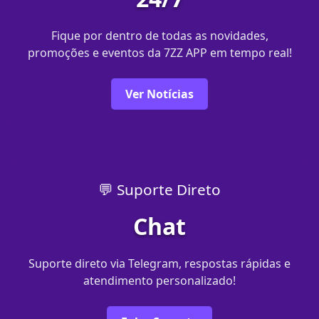
Fique por dentro de todas as novidades,
promoções e eventos da 7ZZ APP em tempo real!
Ver Notícias
💬 Suporte Direto
Chat
Suporte direto via Telegram, respostas rápidas e
atendimento personalizado!