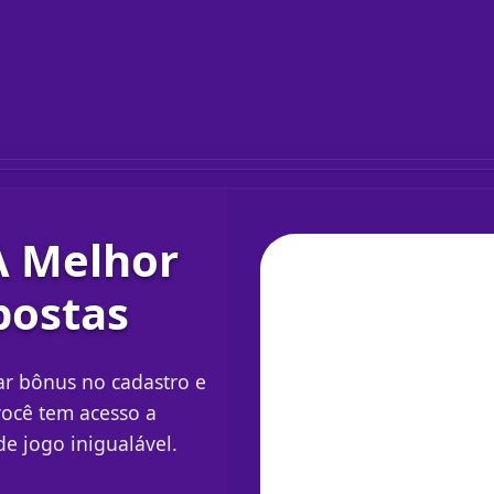
A Melhor
postas
r bônus no cadastro e
ocê tem acesso a
e jogo inigualável.