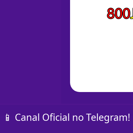
📱 Canal Oficial no Telegram!