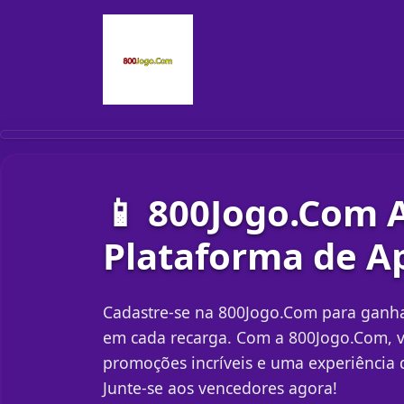
📱 800Jogo.Com 
Plataforma de A
Cadastre-se na 800Jogo.Com para ganha
em cada recarga. Com a 800Jogo.Com, v
promoções incríveis e uma experiência d
Junte-se aos vencedores agora!