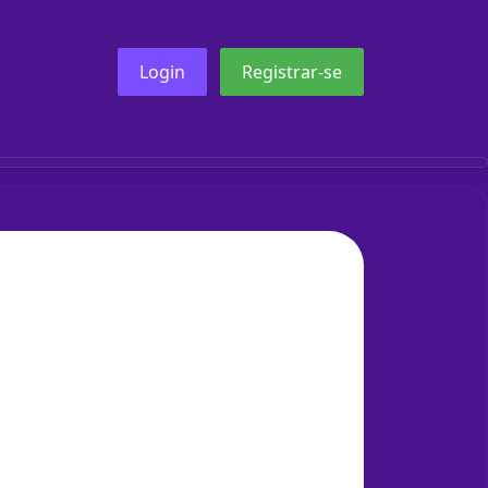
Login
Registrar-se