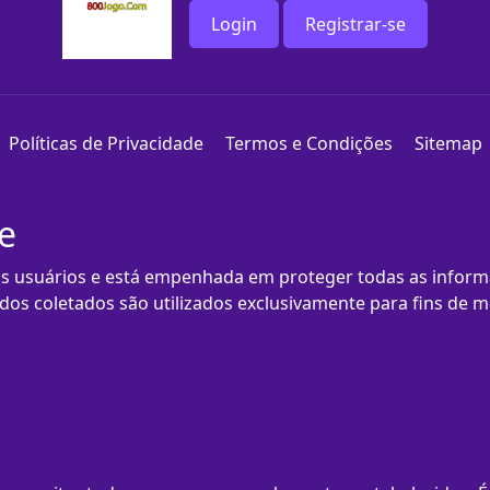
Login
Registrar-se
Políticas de Privacidade
Termos e Condições
Sitemap
de
eus usuários e está empenhada em proteger todas as inform
os coletados são utilizados exclusivamente para fins de m