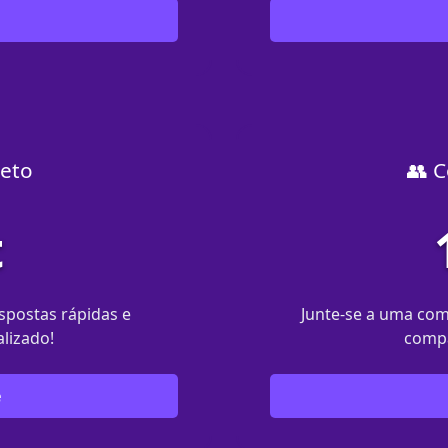
reto
👥 
t
espostas rápidas e
Junte-se a uma com
lizado!
compa
e